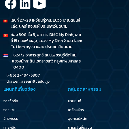
เลขที่ 27-29 เหงียนกู่วาน, แขวง 17 เขตบิ่นห์
แถ่ง, นครโฮจิมินห์ ประเทศเวียดนาม
ห้อง 508 ชั้น 5, อาคาร IDMC My Dinh, เลข
ที่ 15 ถนนฟามฮุง, แขวง My Dinh 2 เขต Nam
Tu Liem กรุงฮานอย ประเทศเวียดนาม
1624/2 อาคารสุทธิ ถนนเพชรบุรีตัดใหม่
แขวงมักกะสัน เขตราชเทวี กรุงเทพมหานคร
10400
(+66) 2-494-5307
drawer_asean@caddi.jp
แผนกที่เกี่ยวข้อง
กลุ่มอุตสาหกรรม
การจัดซื้อ
ยานยนต์
การขาย
เครื่องจักร
วิศวกรรม
อุปกรณ์หนัก
การผลิต
การผลิตชิ้นส่วน