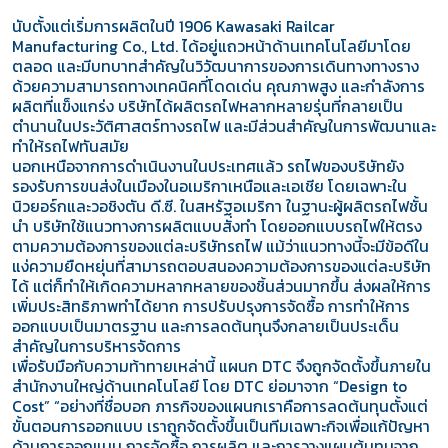
นับตั้งแต่เริ่มการผลิตในปี 1906 Kawasaki Railcar
Manufacturing Co., Ltd. ได้อยู่แถวหน้าด้านเทคโนโลยีมาโดย
ตลอด และมีบทบาทสำคัญในวิวัฒนาการของการเดินทางทางราง
ด้วยความสามารถทางเทคนิคที่โดดเด่น คุณภาพสูง และกำลังการ
ผลิตที่แข็งแกร่ง บริษัทได้ผลิตรถไฟหลากหลายรุ่นที่กลายเป็น
ตำนานในประวัติศาสตร์ทางรถไฟ และมีส่วนสำคัญในการพัฒนาและ
ทำให้รถไฟทันสมัย
นอกเหนือจากการดำเนินงานในประเทศแล้ว รถไฟของบริษัทยัง
รองรับการขนส่งในเมืองในอเมริกาเหนือและเอเชีย โดยเฉพาะใน
นิวยอร์กและวอชิงตัน ดี.ซี. ในสหรัฐอเมริกา ในฐานะผู้ผลิตรถไฟชั้น
นำ บริษัทใช้แนวทางการผลิตแบบสั่งทำ โดยออกแบบรถไฟให้ตรง
ตามความต้องการของแต่ละบริษัทรถไฟ แม้ว่าแนวทางนี้จะมีข้อดีใน
แง่ความยืดหยุ่นที่สามารถตอบสนองความต้องการของแต่ละบริษัท
ได้ แต่ก็ทำให้เกิดความหลากหลายของชิ้นส่วนมากขึ้น ส่งผลให้การ
เพิ่มประสิทธิภาพทำได้ยาก การปรับปรุงการจัดซื้อ การทำให้การ
ออกแบบเป็นมาตรฐาน และการลดต้นทุนจึงกลายเป็นประเด็น
สำคัญในการบริหารจัดการ
เพื่อรับมือกับความท้าทายเหล่านี้ แผนก DTC จึงถูกจัดตั้งขึ้นภายใน
สำนักงานใหญ่ด้านเทคโนโลยี โดย DTC ย่อมาจาก “Design to
Cost” “อย่างที่ชื่อบอก ภารกิจของแผนกเราคือการลดต้นทุนตั้งแต่
ขั้นตอนการออกแบบ เราถูกจัดตั้งขึ้นเป็นทีมเฉพาะกิจเพื่อแก้ปัญหา
ด้านการออกแบบ การจัดซื้อ การผลิต และการวางแผนต้นทุนจาก