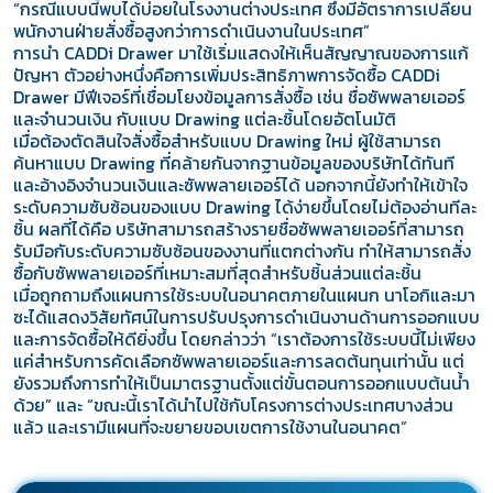
“กรณีแบบนี้พบได้บ่อยในโรงงานต่างประเทศ ซึ่งมีอัตราการเปลี่ยน
พนักงานฝ่ายสั่งซื้อสูงกว่าการดำเนินงานในประเทศ”
การนำ CADDi Drawer มาใช้เริ่มแสดงให้เห็นสัญญาณของการแก้
ปัญหา ตัวอย่างหนึ่งคือการเพิ่มประสิทธิภาพการจัดซื้อ CADDi
Drawer มีฟีเจอร์ที่เชื่อมโยงข้อมูลการสั่งซื้อ เช่น ชื่อซัพพลายเออร์
และจำนวนเงิน กับแบบ Drawing แต่ละชิ้นโดยอัตโนมัติ
เมื่อต้องตัดสินใจสั่งซื้อสำหรับแบบ Drawing ใหม่ ผู้ใช้สามารถ
ค้นหาแบบ Drawing ที่คล้ายกันจากฐานข้อมูลของบริษัทได้ทันที
และอ้างอิงจำนวนเงินและซัพพลายเออร์ได้ นอกจากนี้ยังทำให้เข้าใจ
ระดับความซับซ้อนของแบบ Drawing ได้ง่ายขึ้นโดยไม่ต้องอ่านทีละ
ชิ้น ผลที่ได้คือ บริษัทสามารถสร้างรายชื่อซัพพลายเออร์ที่สามารถ
รับมือกับระดับความซับซ้อนของงานที่แตกต่างกัน ทำให้สามารถสั่ง
ซื้อกับซัพพลายเออร์ที่เหมาะสมที่สุดสำหรับชิ้นส่วนแต่ละชิ้น
เมื่อถูกถามถึงแผนการใช้ระบบในอนาคตภายในแผนก นาโอกิและมา
ซะได้แสดงวิสัยทัศน์ในการปรับปรุงการดำเนินงานด้านการออกแบบ
และการจัดซื้อให้ดียิ่งขึ้น โดยกล่าวว่า “เราต้องการใช้ระบบนี้ไม่เพียง
แค่สำหรับการคัดเลือกซัพพลายเออร์และการลดต้นทุนเท่านั้น แต่
ยังรวมถึงการทำให้เป็นมาตรฐานตั้งแต่ขั้นตอนการออกแบบต้นน้ำ
ด้วย” และ “ขณะนี้เราได้นำไปใช้กับโครงการต่างประเทศบางส่วน
แล้ว และเรามีแผนที่จะขยายขอบเขตการใช้งานในอนาคต”