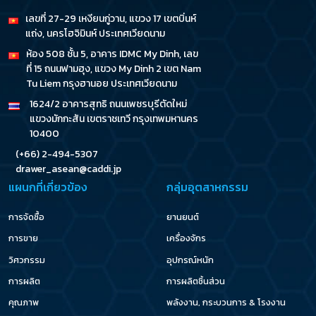
เลขที่ 27-29 เหงียนกู่วาน, แขวง 17 เขตบิ่นห์
แถ่ง, นครโฮจิมินห์ ประเทศเวียดนาม
ห้อง 508 ชั้น 5, อาคาร IDMC My Dinh, เลข
ที่ 15 ถนนฟามฮุง, แขวง My Dinh 2 เขต Nam
Tu Liem กรุงฮานอย ประเทศเวียดนาม
1624/2 อาคารสุทธิ ถนนเพชรบุรีตัดใหม่
แขวงมักกะสัน เขตราชเทวี กรุงเทพมหานคร
10400
(+66) 2-494-5307
drawer_asean@caddi.jp
แผนกที่เกี่ยวข้อง
กลุ่มอุตสาหกรรม
การจัดซื้อ
ยานยนต์
การขาย
เครื่องจักร
วิศวกรรม
อุปกรณ์หนัก
การผลิต
การผลิตชิ้นส่วน
คุณภาพ
พลังงาน, กระบวนการ & โรงงาน