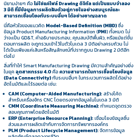
นิยามง่ายๆ คือ
ไม่ใช่แค่ไฟล์ Drawing ดิจิทัล แต่เป็นแบบจำลอง
3 มิติ ที่มีข้อมูลการผลิตฝังตัวอยู่ภายในอย่างสมบูรณ์และ
สามารถเชื่อมโยงกับระบบอื่นๆ ได้อย่างชาญฉลาด
นี่คือหัวใจของแนวคิด
Model-Based Definition (MBD)
ซึ่ง
ข้อมูล Product Manufacturing Information (
PMI
) ทั้งหมด ไม่
ว่าจะเป็น GD&T, คำอธิบายประกอบ, คุณสมบัติพื้นผิว, หรือแม้แต่ขั้น
ตอนการผลิต จะถูกรวมเข้าไว้ในตัวโมเดล 3 มิติอย่างครบถ้วน ไม่
ได้เป็นเพียงแค่เส้นหรือสัญลักษณ์ที่ปรากฏบน Drawing 2 มิติอีก
ต่อไป
สิ่งที่ทำให้ Smart Manufacturing Drawing มีความสำคัญอย่างยิ่ง
ในยุค
อุตสาหกรรม 4.0
คือ
ความสามารถในการเชื่อมโยงข้อมูล
(Data Connectivity)
กับระบบอื่นๆ ในกระบวนการผลิตได้อย่าง
อัตโนมัติและไร้รอยต่อ เช่น:
CAM (Computer-Aided Manufacturing):
สร้างโค้ด
สำหรับเครื่องจักร CNC โดยตรงจากข้อมูลในโมเดล 3 มิติ
CMM (Coordinate Measuring Machine):
กำหนดจุดตรวจ
สอบคุณภาพโดยอัตโนมัติ
ERP (Enterprise Resource Planning):
เชื่อมโยงข้อมูลชิ้น
ส่วนและการผลิตเข้ากับการจัดการทรัพยากรองค์กร
PLM (Product Lifecycle Management):
จัดการข้อมูล
ผลิตภัณฑ์ตลอดวงจรชีวิต