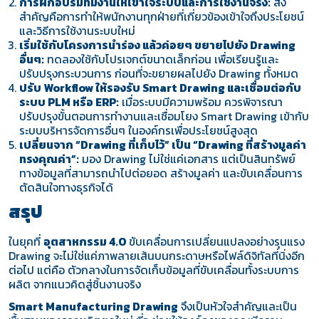
การฝึกอบรมทีมงานให้เข้าใจระบบและการใช้งานจริง:
สิ่ง
สำคัญคือการทำให้พนักงานทุกฝ่ายที่เกี่ยวข้องเข้าใจถึงประโยชน์
และวิธีการใช้งานระบบใหม่
เริ่มใช้กับโครงการนำร่อง แล้วค่อยๆ ขยายไปยัง Drawing
อื่นๆ:
ทดลองใช้กับโปรเจกต์ขนาดเล็กก่อน เพื่อเรียนรู้และ
ปรับปรุงกระบวนการ ก่อนที่จะขยายผลไปยัง Drawing ทั้งหมด
ปรับ Workflow ให้รองรับ Smart Drawing และเชื่อมต่อกับ
ระบบ PLM หรือ ERP:
เมื่อระบบมีความพร้อม ควรพิจารณา
ปรับปรุงขั้นตอนการทำงานและเชื่อมโยง Smart Drawing เข้ากับ
ระบบบริหารจัดการอื่นๆ ในองค์กรเพื่อประโยชน์สูงสุด
เปลี่ยนจาก “Drawing ที่เก็บไว้” เป็น “Drawing ที่สร้างมูลค่า
ทรงคุณค่า”:
มอง Drawing ไม่ใช่แค่เอกสาร แต่เป็นสินทรัพย์
ทางข้อมูลที่สามารถนำไปต่อยอด สร้างมูลค่า และขับเคลื่อนการ
ตัดสินใจทางธุรกิจได้
สรุป
ในยุคที่
อุตสาหกรรม 4.0
ขับเคลื่อนการเปลี่ยนแปลงอย่างรุนแรง
Drawing จะไม่ใช่แค่ภาพลายเส้นบนกระดาษหรือไฟล์ดิจิทัลที่นิ่งอีก
ต่อไป แต่คือ
ตัวกลางในการจัดเก็บข้อมูลที่ขับเคลื่อนทั้งระบบการ
ผลิต
จากแนวคิดสู่ชิ้นงานจริง
Smart Manufacturing Drawing
จึงเป็นหัวใจสำคัญและเป็น