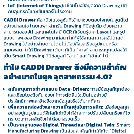
IoT (Internet of Things):
เชื่อมโยงข้อมูลจาก Drawing เข้า
กับอุปกรณ์และเซ็นเซอร์ในโรงงาน
CADDi Drawer
คือหนึ่งในโซลูชันที่เข้ามาช่วยตอบโจทย์ในจุดนี้ได้
อย่างน่าสนใจ โดยเฉพาะสำหรับ Drawing ที่มีอยู่เดิม ด้วยความ
สามารถของ
AI
และเทคโนโลยี OCR
ที่
เรียนรู้จาก Layout และรูป
แบบต่างๆ ของ Drawing มาก่อน ทำให้ผู้ใช้งานสามารถอัปโหลด
Drawing ได้อย่างง่ายดายโดยไม่ต้องกังวลเรื่องรูปแบบหรือ
เทมเพลต ทำให้ Drawing เดิมๆ ที่เป็น “ภาพ” สามารถถูกแปลงให้
เป็น Smart Drawing ที่มีข้อมูลที่ “อ่าน” และ “เข้าใจ” ได้
ทำไม CADDi Drawer ถึงมีความสำคัญ
อย่างมากในยุค อุตสาหกรรม 4.0?
สนับสนุนการทำงานแบบ Data-Driven:
การมีข้อมูลที่ถูกต้อง
และเชื่อมโยงถึงกัน ช่วยให้การตัดสินใจเป็นไปอย่างมี
ประสิทธิภาพและ
อ้างอิงจากข้อมูลจริงได้มากที่สุด
เพิ่มความคล่องตัวและความยืดหยุ่นในการผลิต:
เมื่อข้อมูลทุก
อย่างอยู่ในรูปแบบดิจิทัลที่เข้าถึงได้ง่าย การปรับเปลี่ยนหรือแก้ไข
กระบวนการผลิตจึงทำได้อย่างรวดเร็ว
เป็นรากฐานของ Digital Thread และ Digital Twin:
Smart
Manufacturing Drawing เป็นส่วนสำคัญที่ทำให้เกิด “Digital