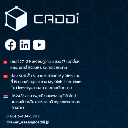
เลขที่ 27-29 เหงียนกู่วาน, แขวง 17 เขตบิ่นห์
แถ่ง, นครโฮจิมินห์ ประเทศเวียดนาม
ห้อง 508 ชั้น 5, อาคาร IDMC My Dinh, เลข
ที่ 15 ถนนฟามฮุง, แขวง My Dinh 2 เขต Nam
Tu Liem กรุงฮานอย ประเทศเวียดนาม
1624/2 อาคารสุทธิ ถนนเพชรบุรีตัดใหม่
แขวงมักกะสัน เขตราชเทวี กรุงเทพมหานคร
10400
(+66) 2-494-5307
drawer_asean@caddi.jp