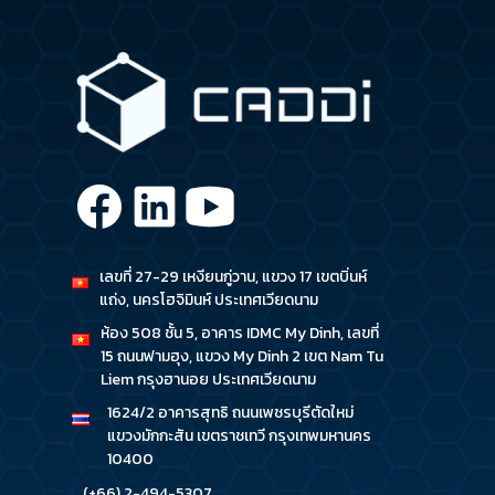
เลขที่ 27-29 เหงียนกู่วาน, แขวง 17 เขตบิ่นห์
แถ่ง, นครโฮจิมินห์ ประเทศเวียดนาม
ห้อง 508 ชั้น 5, อาคาร IDMC My Dinh, เลขที่
15 ถนนฟามฮุง, แขวง My Dinh 2 เขต Nam Tu
Liem กรุงฮานอย ประเทศเวียดนาม
1624/2 อาคารสุทธิ ถนนเพชรบุรีตัดใหม่
แขวงมักกะสัน เขตราชเทวี กรุงเทพมหานคร
10400
(+66) 2-494-5307